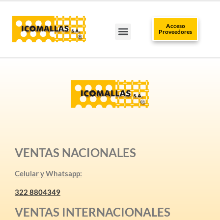
Acceso
Proveedores
TRABAJA CON NOSOTROS
CLUB DEL INSTALADOR
POLÍTICAS DE DATOS
PUNTOS DE VENTA
VENTAS NACIONALES
Celular y Whatsapp:
322 8804349
VENTAS INTERNACIONALES