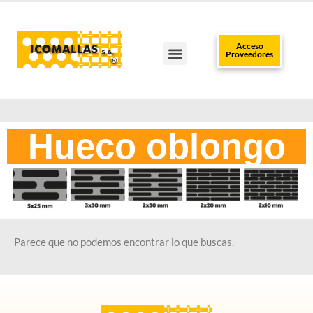
Acceso
Proveedores
TRABAJA CON NOSOTROS
CLUB DEL INSTALADOR
POLÍTICAS DE DATOS
PUNTOS DE VENTA
Hueco oblongo
Parece que no podemos encontrar lo que buscas.