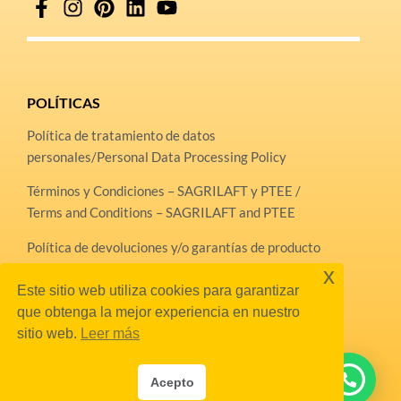
POLÍTICAS
Política de tratamiento de datos
personales/Personal Data Processing Policy
Términos y Condiciones – SAGRILAFT y PTEE /
Terms and Conditions – SAGRILAFT and PTEE
Política de devoluciones y/o garantías de producto
x
Línea Ética
Este sitio web utiliza cookies para garantizar
que obtenga la mejor experiencia en nuestro
Horario de atención
sitio web.
Leer más
lunes a viernes
8:00 am a 4:35 pm
Acepto