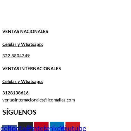
VENTAS NACIONALES
Celular y Whatsapp:
322 8804349
VENTAS INTERNACIONALES
Celular y Whatsapp:
3128138616
ventasinternacionales@icomallas.com
SÍGUENOS
acebook-
Instagram
Pinterest
Linkedin
Youtube