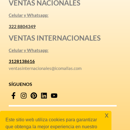
VENTAS NACIONALES
Celular y Whatsapp:
322 8804349
VENTAS INTERNACIONALES
Celular y Whatsapp:
3128138616
ventasinternacionales@icomallas.com
SÍGUENOS
x
Este sitio web utiliza cookies para garantizar
POLÍTICAS
que obtenga la mejor experiencia en nuestro