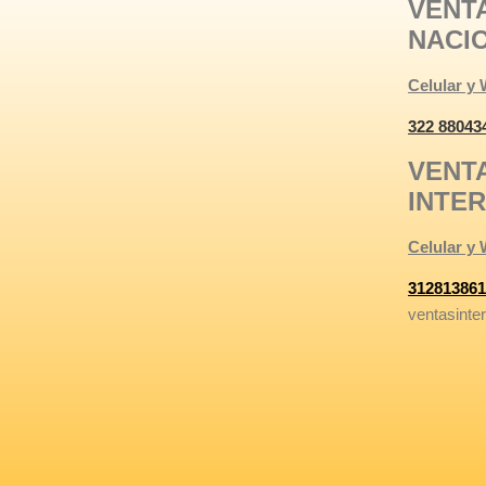
VENT
NACI
Celular y
322 88043
VENT
INTE
Celular y
312813861
ventasinte