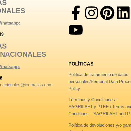
AS
ONALES
 Whatsapp:
49
AS
RNACIONALES
POLÍTICAS
 Whatsapp:
Política de tratamiento de datos
6
personales/Personal Data Proce
rnacionales@icomallas.com
Policy
Términos y Condiciones –
SAGRILAFT y PTEE / Terms an
Conditions – SAGRILAFT and 
Política de devoluciones y/o gar