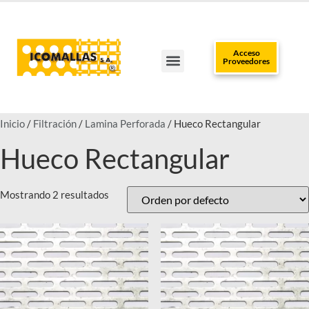
Acceso
Proveedores
TRABAJA CON NOSOTROS
CLUB DEL INSTALADOR
POLÍTICAS DE DATOS
PUNTOS DE VENTA
Inicio
/
Filtración
/
Lamina Perforada
/ Hueco Rectangular
Hueco Rectangular
Mostrando 2 resultados