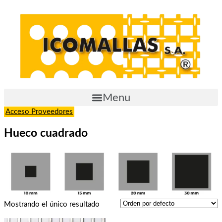
Saltar
al
contenido
Menu
Acceso Proveedores
Hueco cuadrado
Mostrando el único resultado