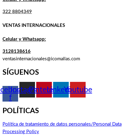
322 8804349
VENTAS INTERNACIONALES
Celular y Whatsapp:
3128138616
ventasinternacionales@icomallas.com
SÍGUENOS
acebook-
Instagram
Pinterest
Linkedin
Youtube
f
POLÍTICAS
Política de tratamiento de datos personales/Personal Data
Processing Policy