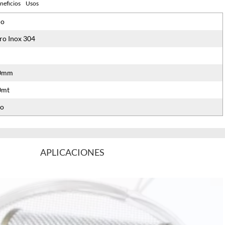
neficios
Usos
ño
ro Inox 304
00mm
0mt
lo
APLICACIONES