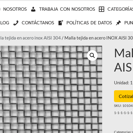
NOSOTROS
TRABAJA CON NOSOTROS
CATEGORÍA
BLOG
CONTÁCTANOS
POLÍTICAS DE DATOS
PUN
la tejida en acero inox AISI 304
/ Malla tejida en acero INOX AISI 
Mal
AIS
Unidad: 1
Cotíza
SKU:
101041
1-1-1-1-1-1
Categorías: