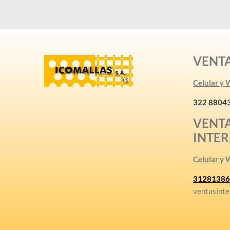
VENT
Celular y
322 8804
VENT
INTE
Celular y
31281386
ventasinte