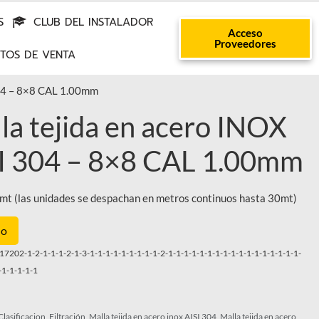
S
CLUB DEL INSTALADOR
Acceso
Proveedores
TOS DE VENTA
304 – 8×8 CAL 1.00mm
la tejida en acero INOX
I 304 – 8×8 CAL 1.00mm
mt (las unidades se despachan en metros continuos hasta 30mt)
lo
7202-1-2-1-1-1-2-1-3-1-1-1-1-1-1-1-1-1-2-1-1-1-1-1-1-1-1-1-1-1-1-1-1-1-1-1-
-1-1-1-1-1
Clasificacion
,
Filtración
,
Malla tejida en acero inox AISI 304
,
Malla tejida en acero