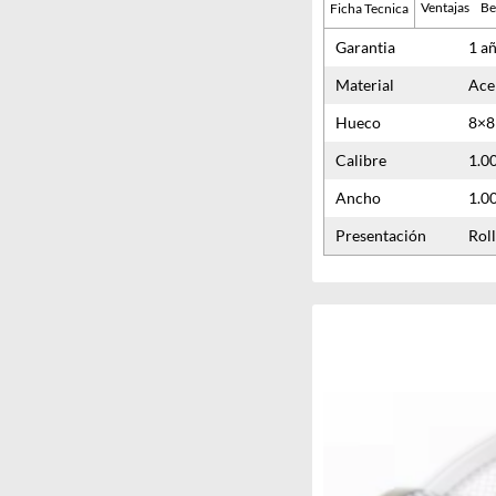
Ventajas
Be
Ficha Tecnica
Garantia
1 a
Material
Ace
Hueco
8×8
Calibre
1.
Ancho
1.0
Presentación
Rol