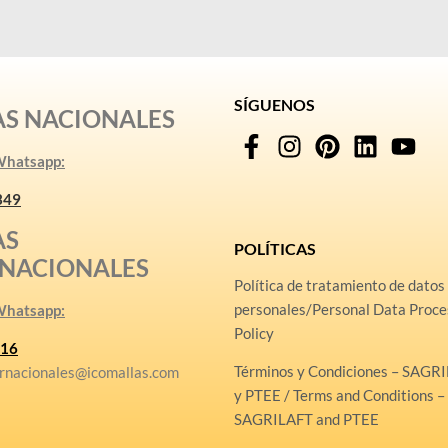
SÍGUENOS
AS NACIONALES
 Whatsapp:
349
AS
POLÍTICAS
RNACIONALES
Política de tratamiento de datos
personales/Personal Data Proce
 Whatsapp:
Policy
16
Términos y Condiciones – SAGR
rnacionales@icomallas.com
y PTEE / Terms and Conditions –
SAGRILAFT and PTEE