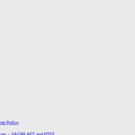
ing Policy
ions – SAGRILAFT and PTEE