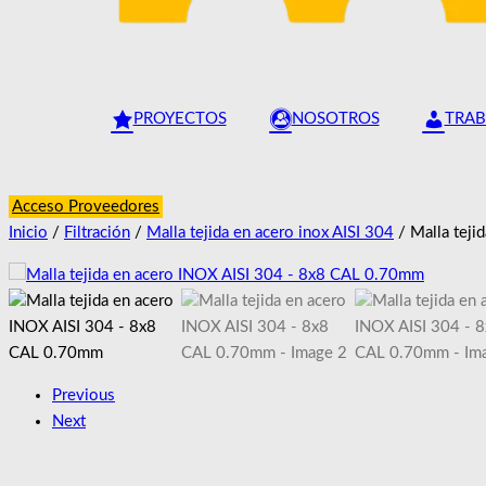
PROYECTOS
NOSOTROS
TRAB
Acceso Proveedores
Inicio
/
Filtración
/
Malla tejida en acero inox AISI 304
/ Malla tej
Previous
Next