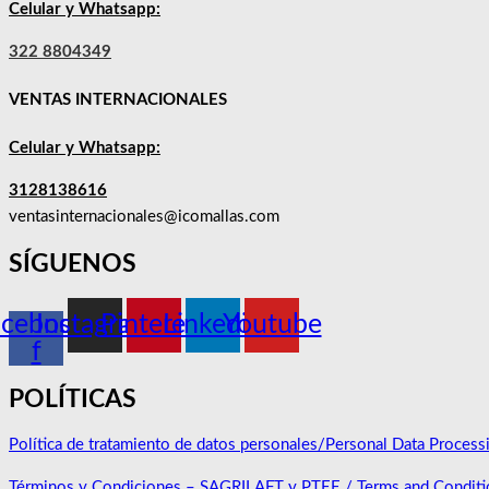
Celular y Whatsapp:
322 8804349
VENTAS INTERNACIONALES
Celular y Whatsapp:
3128138616
ventasinternacionales@icomallas.com
SÍGUENOS
acebook-
Instagram
Pinterest
Linkedin
Youtube
f
POLÍTICAS
Política de tratamiento de datos personales/Personal Data Process
Términos y Condiciones – SAGRILAFT y PTEE / Terms and Condit