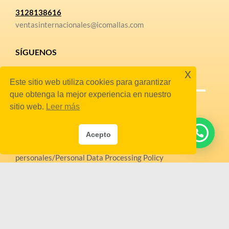
3128138616
ventasinternacionales@icomallas.com
SÍGUENOS
x
Este sitio web utiliza cookies para garantizar
que obtenga la mejor experiencia en nuestro
sitio web.
Leer más
POLÍTICAS
Acepto
Política de tratamiento de datos
personales/Personal Data Processing Policy
Términos y Condiciones – SAGRILAFT y PTEE /
Terms and Conditions – SAGRILAFT and PTEE
Política de devoluciones y/o garantías de producto