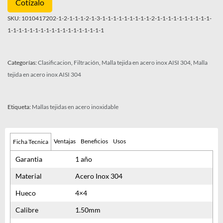
Cotízalo
SKU:
1010417202-1-2-1-1-1-2-1-3-1-1-1-1-1-1-1-1-1-2-1-1-1-1-1-1-1-1-1-1-
1-1-1-1-1-1-1-1-1-1-1-1-1-1-1-1-1-1
Categorías:
Clasificacion
,
Filtración
,
Malla tejida en acero inox AISI 304
,
Malla
tejida en acero inox AISI 304
Etiqueta:
Mallas tejidas en acero inoxidable
Ventajas
Beneficios
Usos
Ficha Tecnica
Garantia
1 año
Material
Acero Inox 304
Hueco
4×4
Calibre
1.50mm