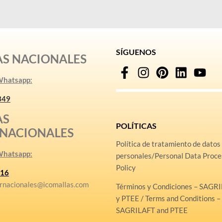
SÍGUENOS
AS NACIONALES
 Whatsapp:
349
AS
POLÍTICAS
RNACIONALES
Política de tratamiento de datos
 Whatsapp:
personales/Personal Data Proce
Policy
16
rnacionales@icomallas.com
Términos y Condiciones – SAGR
y PTEE / Terms and Conditions –
SAGRILAFT and PTEE