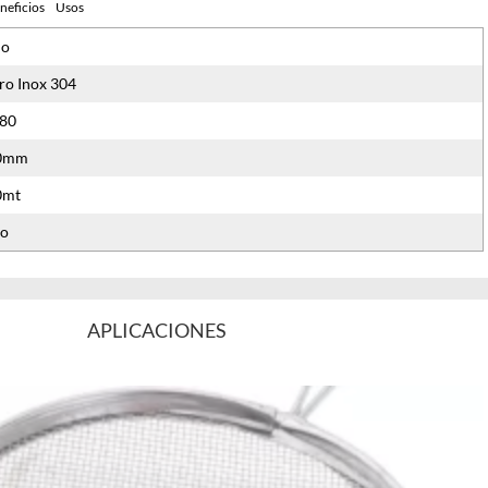
neficios
Usos
ño
ro Inox 304
80
10mm
0mt
lo
APLICACIONES