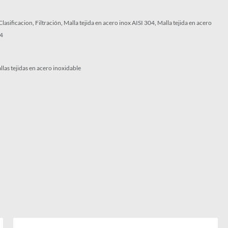
Clasificacion
,
Filtración
,
Malla tejida en acero inox AISI 304
,
Malla tejida en acero
04
llas tejidas en acero inoxidable