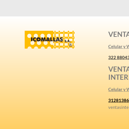
VENT
Celular y
322 8804
VENT
INTE
Celular y
31281386
ventasinte