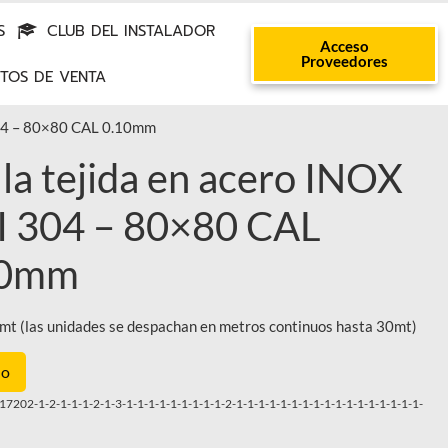
S
CLUB DEL INSTALADOR
Acceso
Proveedores
TOS DE VENTA
304 – 80×80 CAL 0.10mm
la tejida en acero INOX
I 304 – 80×80 CAL
10mm
mt (las unidades se despachan en metros continuos hasta 30mt)
lo
7202-1-2-1-1-1-2-1-3-1-1-1-1-1-1-1-1-1-2-1-1-1-1-1-1-1-1-1-1-1-1-1-1-1-1-1-