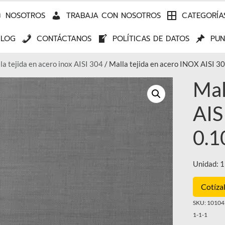
NOSOTROS
TRABAJA CON NOSOTROS
CATEGORÍA
BLOG
CONTÁCTANOS
POLÍTICAS DE DATOS
PUN
la tejida en acero inox AISI 304
/ Malla tejida en acero INOX AISI 
Mal
AIS
0.
Unidad: 1
Cotíza
SKU:
101041
1-1-1