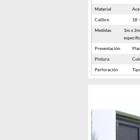
Material
Ace
Calibre
18 
Medidas
1m x 2m 
específic
Presentación
Pla
Pintura
Colo
Perforación
Tip