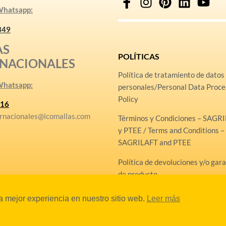
 Whatsapp:
349
AS
POLÍTICAS
RNACIONALES
Política de tratamiento de datos
 Whatsapp:
personales/Personal Data Proce
Policy
16
rnacionales@icomallas.com
Términos y Condiciones – SAGR
y PTEE / Terms and Conditions –
SAGRILAFT and PTEE
Política de devoluciones y/o gar
de producto
Línea Ética
la mejor experiencia en nuestro sitio web.
Leer más