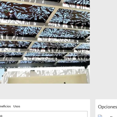
Opciones
neficios
Usos
ño