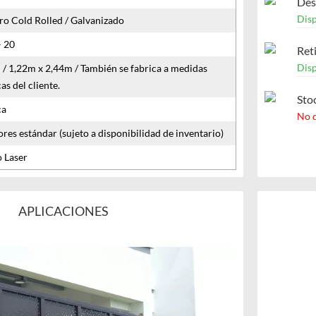
Des
Dis
ro Cold Rolled / Galvanizado
– 20
Ret
Dis
/ 1,22m x 2,44m / También se fabrica a medidas
as del cliente.
Sto
ca
No 
res estándar (sujeto a disponibilidad de inventario)
o Laser
APLICACIONES