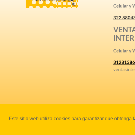
Celular y
322 8804
VENT
INTE
Celular y
31281386
ventasinte
Este sitio web utiliza cookies para garantizar que obtenga 