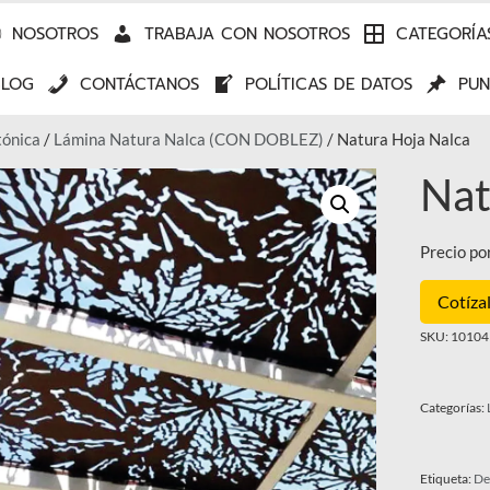
NOSOTROS
TRABAJA CON NOSOTROS
CATEGORÍA
BLOG
CONTÁCTANOS
POLÍTICAS DE DATOS
PUN
tónica
/
Lámina Natura Nalca (CON DOBLEZ)
/ Natura Hoja Nalca
Nat
Precio po
Cotíza
SKU:
101041
Categorías:
Etiqueta:
De