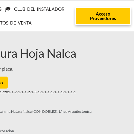
S
CLUB DEL INSTALADOR
Acceso
Proveedores
TOS DE VENTA
ura Hoja Nalca
r placa.
lo
7202-1-2-1-1-1-2-1-3-1-1-1-1-1-1-1-1-1-1-1-1
Lámina Natura Nalca (CON DOBLEZ)
,
Línea Arquitectónica
coración