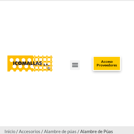
Acceso
Proveedores
TRABAJA CON NOSOTROS
CLUB DEL INSTALADOR
POLÍTICAS DE DATOS
PUNTOS DE VENTA
Inicio
/
Accesorios
/
Alambre de púas
/ Alambre de Púas