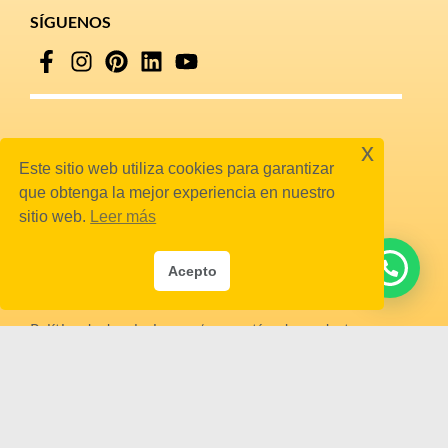
SÍGUENOS
x
POLÍTICAS
Este sitio web utiliza cookies para garantizar
que obtenga la mejor experiencia en nuestro
Política de tratamiento de datos
sitio web.
Leer más
personales/Personal Data Processing Policy
Términos y Condiciones – SAGRILAFT y PTEE /
Acepto
Terms and Conditions – SAGRILAFT and PTEE
Política de devoluciones y/o garantías de producto
Línea Ética
Horario de atención