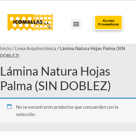
Acceso
Proveedores
TRABAJA CON NOSOTROS
CLUB DEL INSTALADOR
POLÍTICAS DE DATOS
PUNTOS DE VENTA
Inicio
/
Línea Arquitectónica
/ Lámina Natura Hojas Palma (SIN
DOBLEZ)
Lámina Natura Hojas
Palma (SIN DOBLEZ)
No se encontraron productos que concuerden con la
selección.