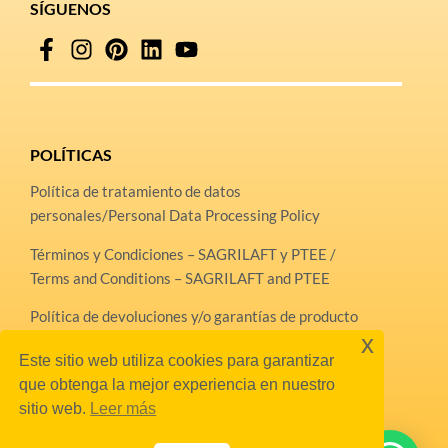
SÍGUENOS
POLÍTICAS
Política de tratamiento de datos
personales/Personal Data Processing Policy
Términos y Condiciones – SAGRILAFT y PTEE /
Terms and Conditions – SAGRILAFT and PTEE
Política de devoluciones y/o garantías de producto
x
Este sitio web utiliza cookies para garantizar
Línea Ética
que obtenga la mejor experiencia en nuestro
sitio web.
Leer más
Horario de atención
lunes a viernes