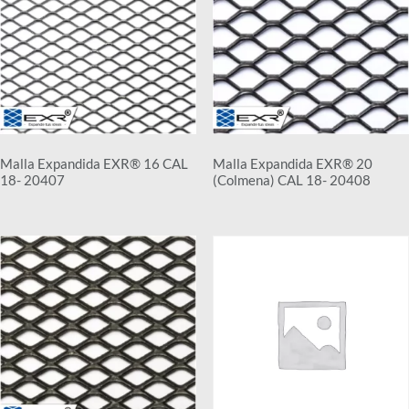
Malla Expandida EXR® 16 CAL
Malla Expandida EXR® 20
18- 20407
(Colmena) CAL 18- 20408