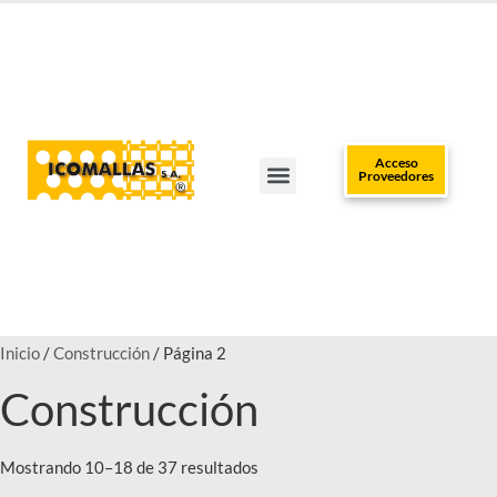
Acceso
Proveedores
TRABAJA CON NOSOTROS
CLUB DEL INSTALADOR
POLÍTICAS DE DATOS
PUNTOS DE VENTA
Inicio
/
Construcción
/ Página 2
Construcción
Mostrando 10–18 de 37 resultados