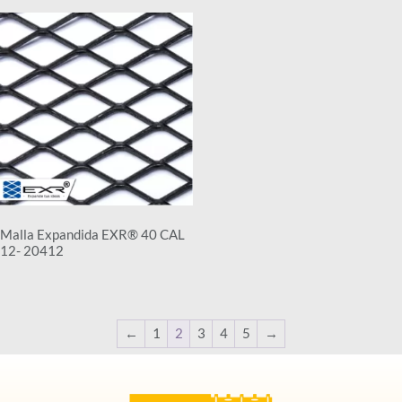
Malla Expandida EXR® 40 CAL
12- 20412
←
1
2
3
4
5
→