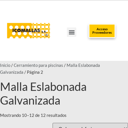
Acceso
Proveedores
TRABAJA CON NOSOTROS
CLUB DEL INSTALADOR
POLÍTICAS DE DATOS
PUNTOS DE VENTA
Inicio
/
Cerramiento para piscinas
/
Malla Eslabonada
Galvanizada
/ Página 2
Malla Eslabonada
Galvanizada
Mostrando 10–12 de 12 resultados